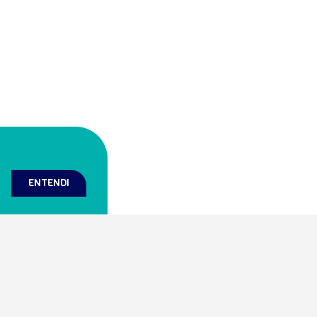
ENTENDI
Mapa do site
Home
grada de laboratórios e
Prazer Soul!