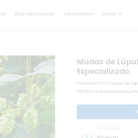
ços
Blog da Inovação
Laboratórios
Sobre
Mudas de Lúpul
Especializado
Fornecemos mudas de lúpu
técnica especializada para
S
fornecedor
BioHop