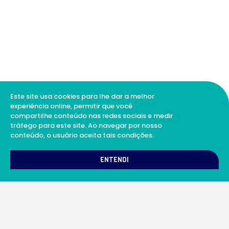
Este site usa cookies para lhe dar a melhor
experiência online, permitir que você
compartilhe conteúdo nas redes sociais e medir
tráfego para este site. Ao navegar por nosso
conteúdo, o usuário aceita tais condições.
1
Como podemos te ajudar?
ENTENDI