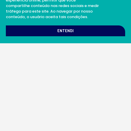
experiência online, permitir que você
compartilhe conteúdo nas redes sociais e medir
tráfego para este site. Ao navegar por nosso
conteúdo, o usuário aceita tais condições.
ENTENDI
A Soul Science proporciona uma rede integrada
de laboratórios e profissionais da ciência
qualificados para prestar serviços científicos
além de proporcionar suporte digital de
excelência.