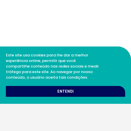
Este site usa cookies para lhe dar a melhor
experiência online, permitir que você
compartilhe conteúdo nas redes sociais e medir
tráfego para este site. Ao navegar por nosso
conteúdo, o usuário aceita tais condições.
1
Como podemos te ajudar?
ENTENDI