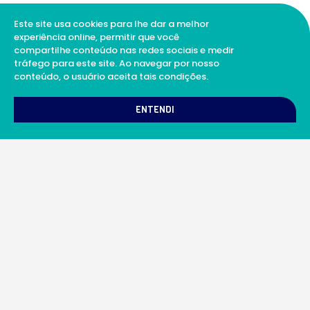
Este site usa cookies para lhe dar a melhor
experiência online, permitir que você
compartilhe conteúdo nas redes sociais e medir
tráfego para este site. Ao navegar por nosso
conteúdo, o usuário aceita tais condições.
ENTENDI
A Soul Science proporciona uma rede integrada
de laboratórios e profissionais da ciência
qualificados para prestar serviços científicos
além de proporcionar suporte digital de