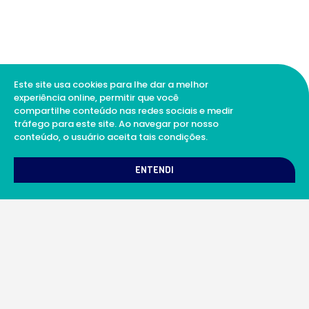
Este site usa cookies para lhe dar a melhor
experiência online, permitir que você
compartilhe conteúdo nas redes sociais e medir
tráfego para este site. Ao navegar por nosso
conteúdo, o usuário aceita tais condições.
ENTENDI
A Soul Science proporciona uma rede integrada