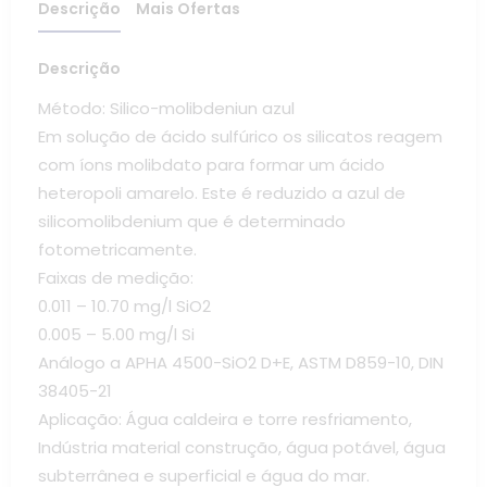
Descrição
Mais Ofertas
Descrição
Método: Silico-molibdeniun azul
Em solução de ácido sulfúrico os silicatos reagem
com íons molibdato para formar um ácido
heteropoli amarelo. Este é reduzido a azul de
silicomolibdenium que é determinado
fotometricamente.
Faixas de medição:
0.011 – 10.70 mg/l SiO2
0.005 – 5.00 mg/l Si
Análogo a APHA 4500-SiO2 D+E, ASTM D859-10, DIN
38405-21
Aplicação: Água caldeira e torre resfriamento,
Indústria material construção, água potável, água
subterrânea e superficial e água do mar.