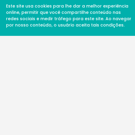
Este site usa cookies para lhe dar a melhor experiência
online, permitir que você compartilhe conteúdo nas
redes sociais e medir tráfego para este site. Ao navegar
por nosso conteúdo, o usuário aceita tais condições.
A Soul Science proporciona uma rede inte
profissionais da ciência qualificados para 
além de proporcionar suporte digital de ex