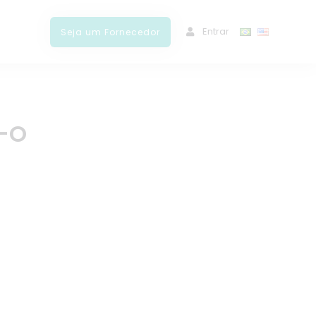
ﾠEntrar
Seja um Fornecedor
S-O