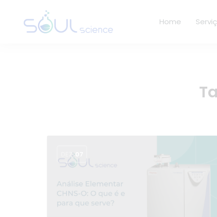
Home
Servi
T
DEZ
07