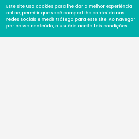
Este site usa cookies para lhe dar a melhor experiência
online, permitir que você compartilhe conteúdo nas
redes sociais e medir tráfego para este site. Ao navegar
por nosso conteúdo, o usuário aceita tais condições.
A Soul Science proporciona uma rede inte
profissionais da ciência qualificados para 
além de proporcionar suporte digital de ex