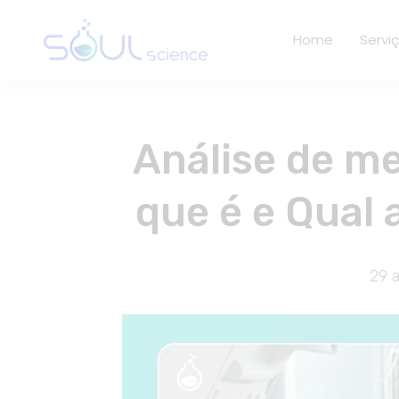
Home
Servi
Análise de me
que é e Qual 
29 a