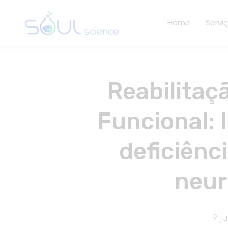
Home
Servi
Reabilitaç
Funcional: 
deficiênci
neur
9 j