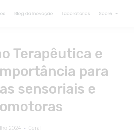
ços
Blog da Inovação
Laboratórios
Sobre
ão Terapêutica e
Importância para
as sensoriais e
omotoras
ulho 2024
Geral