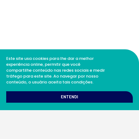
Este site usa cookies para lhe dar a melhor
experiência online, permitir que você
compartilhe conteúdo nas redes sociais e medir
tráfego para este site. Ao navegar por nosso
conteúdo, o usuário aceita tais condições.
1
Como podemos te ajudar?
ENTENDI