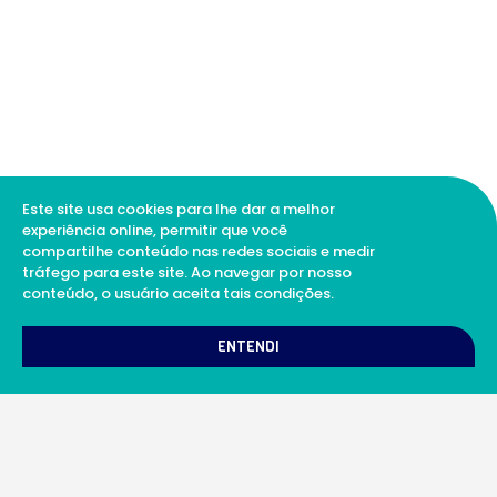
Este site usa cookies para lhe dar a melhor
experiência online, permitir que você
compartilhe conteúdo nas redes sociais e medir
tráfego para este site. Ao navegar por nosso
conteúdo, o usuário aceita tais condições.
1
Como podemos te ajudar?
ENTENDI