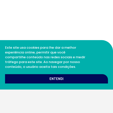
Este site usa cookies para lhe dar a melhor
experiência online, permitir que você
compartilhe conteúdo nas redes sociais e medir
tráfego para este site. Ao navegar por nosso
conteúdo, o usuário aceita tais condições.
1
Como podemos te ajudar?
ENTENDI