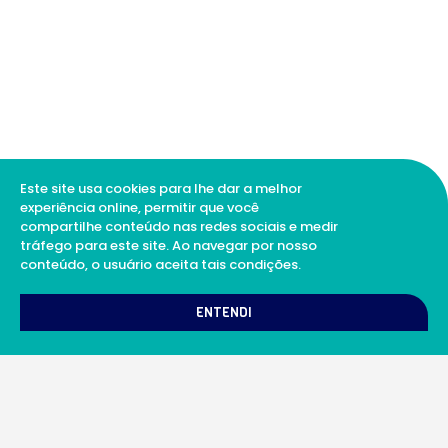
Este site usa cookies para lhe dar a melhor
experiência online, permitir que você
compartilhe conteúdo nas redes sociais e medir
tráfego para este site. Ao navegar por nosso
conteúdo, o usuário aceita tais condições.
1
Como podemos te ajudar?
ENTENDI