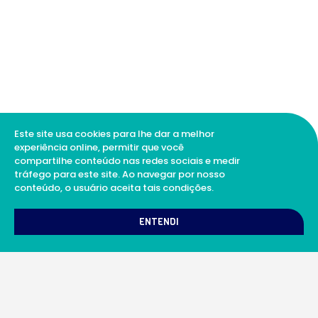
Este site usa cookies para lhe dar a melhor
experiência online, permitir que você
compartilhe conteúdo nas redes sociais e medir
tráfego para este site. Ao navegar por nosso
conteúdo, o usuário aceita tais condições.
1
Como podemos te ajudar?
ENTENDI