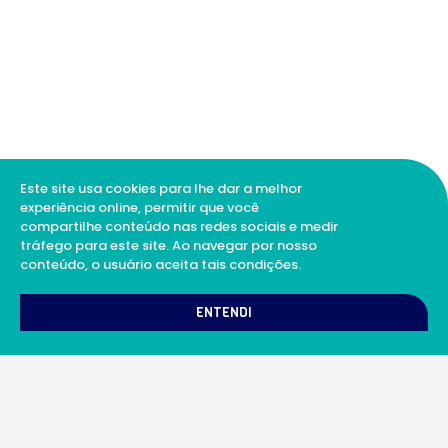
Este site usa cookies para lhe dar a melhor
experiência online, permitir que você
compartilhe conteúdo nas redes sociais e medir
tráfego para este site. Ao navegar por nosso
conteúdo, o usuário aceita tais condições.
1
Como podemos te ajudar?
ENTENDI