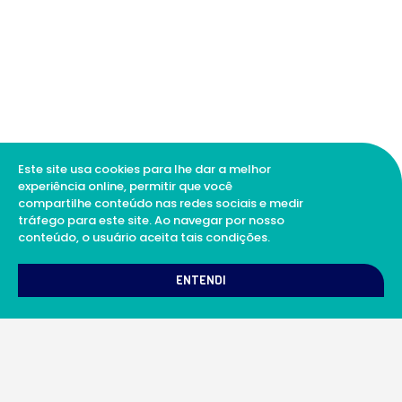
Este site usa cookies para lhe dar a melhor
experiência online, permitir que você
compartilhe conteúdo nas redes sociais e medir
tráfego para este site. Ao navegar por nosso
conteúdo, o usuário aceita tais condições.
1
Como podemos te ajudar?
ENTENDI