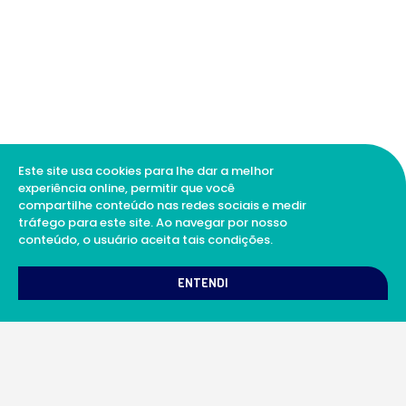
Este site usa cookies para lhe dar a melhor
experiência online, permitir que você
compartilhe conteúdo nas redes sociais e medir
tráfego para este site. Ao navegar por nosso
conteúdo, o usuário aceita tais condições.
1
Como podemos te ajudar?
ENTENDI