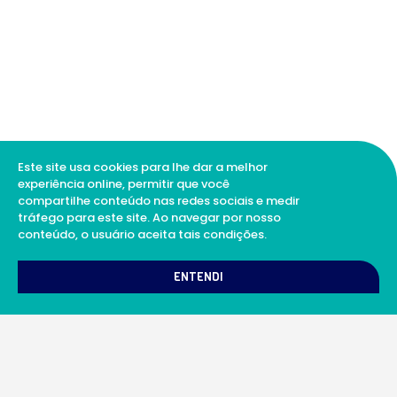
Este site usa cookies para lhe dar a melhor
experiência online, permitir que você
compartilhe conteúdo nas redes sociais e medir
tráfego para este site. Ao navegar por nosso
conteúdo, o usuário aceita tais condições.
1
Como podemos te ajudar?
ENTENDI