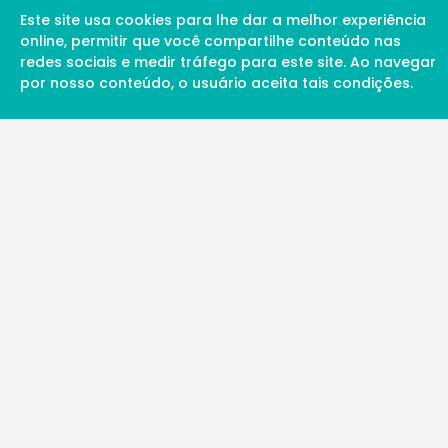
Este site usa cookies para lhe dar a melhor experiência
online, permitir que você compartilhe conteúdo nas
redes sociais e medir tráfego para este site. Ao navegar
por nosso conteúdo, o usuário aceita tais condições.
A Soul Science proporciona uma rede inte
profissionais da ciência qualificados para 
além de proporcionar suporte digital de ex