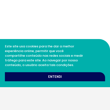
Este site usa cookies para lhe dar a melhor
experiência online, permitir que você
compartilhe conteúdo nas redes sociais e medir
tráfego para este site. Ao navegar por nosso
conteúdo, o usuário aceita tais condições.
1
Como podemos te ajudar?
ENTENDI