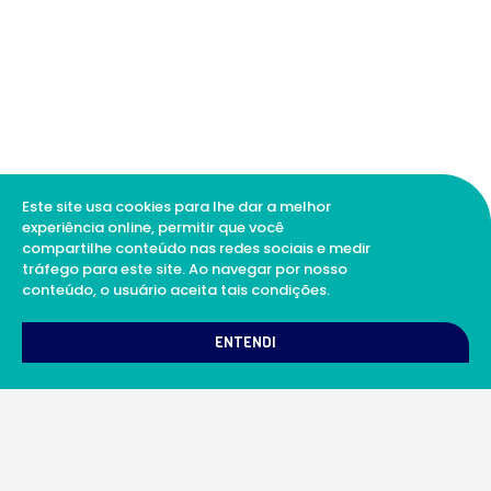
Este site usa cookies para lhe dar a melhor
experiência online, permitir que você
compartilhe conteúdo nas redes sociais e medir
tráfego para este site. Ao navegar por nosso
conteúdo, o usuário aceita tais condições.
1
Como podemos te ajudar?
ENTENDI