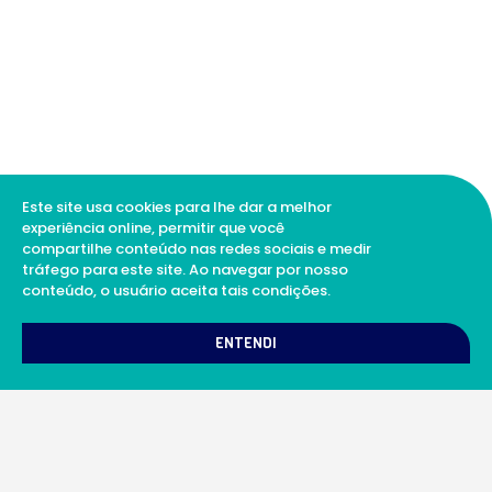
Este site usa cookies para lhe dar a melhor
experiência online, permitir que você
compartilhe conteúdo nas redes sociais e medir
tráfego para este site. Ao navegar por nosso
conteúdo, o usuário aceita tais condições.
1
Como podemos te ajudar?
ENTENDI