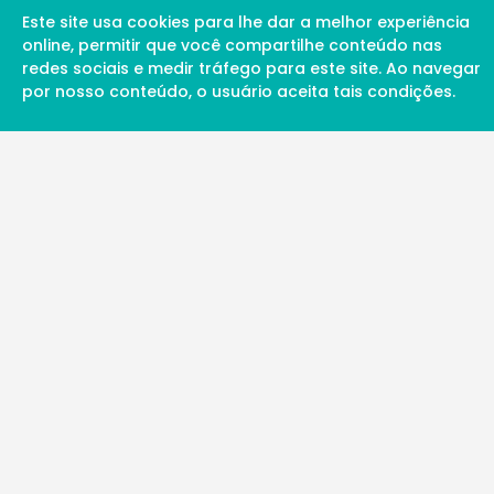
Este site usa cookies para lhe dar a melhor experiência
online, permitir que você compartilhe conteúdo nas
redes sociais e medir tráfego para este site. Ao navegar
por nosso conteúdo, o usuário aceita tais condições.
A Soul Science proporciona uma rede inte
profissionais da ciência qualificados para 
além de proporcionar suporte digital de ex