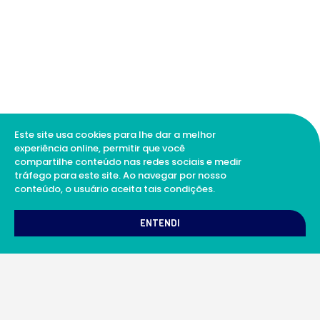
Este site usa cookies para lhe dar a melhor
experiência online, permitir que você
compartilhe conteúdo nas redes sociais e medir
tráfego para este site. Ao navegar por nosso
conteúdo, o usuário aceita tais condições.
1
Como podemos te ajudar?
ENTENDI