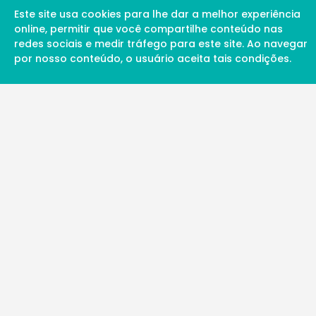
Este site usa cookies para lhe dar a melhor experiência
online, permitir que você compartilhe conteúdo nas
redes sociais e medir tráfego para este site. Ao navegar
por nosso conteúdo, o usuário aceita tais condições.
A Soul Science proporciona uma rede inte
profissionais da ciência qualificados para 
além de proporcionar suporte digital de ex