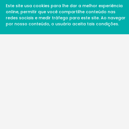
Este site usa cookies para lhe dar a melhor experiência
online, permitir que você compartilhe conteúdo nas
redes sociais e medir tráfego para este site. Ao navegar
por nosso conteúdo, o usuário aceita tais condições.
A Soul Science proporciona uma rede inte
profissionais da ciência qualificados para 
além de proporcionar suporte digital de ex