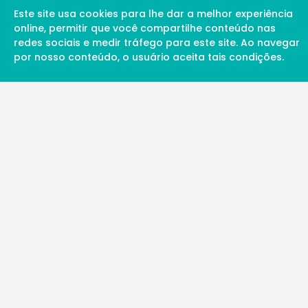
Este site usa cookies para lhe dar a melhor experiência
online, permitir que você compartilhe conteúdo nas
redes sociais e medir tráfego para este site. Ao navegar
por nosso conteúdo, o usuário aceita tais condições.
A Soul Science proporciona uma rede inte
profissionais da ciência qualificados para 
além de proporcionar suporte digital de ex