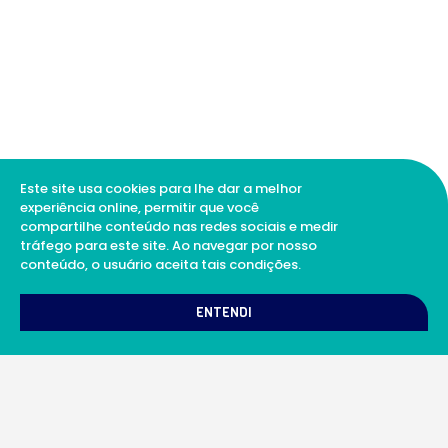
Este site usa cookies para lhe dar a melhor
experiência online, permitir que você
compartilhe conteúdo nas redes sociais e medir
tráfego para este site. Ao navegar por nosso
conteúdo, o usuário aceita tais condições.
1
Como podemos te ajudar?
ENTENDI