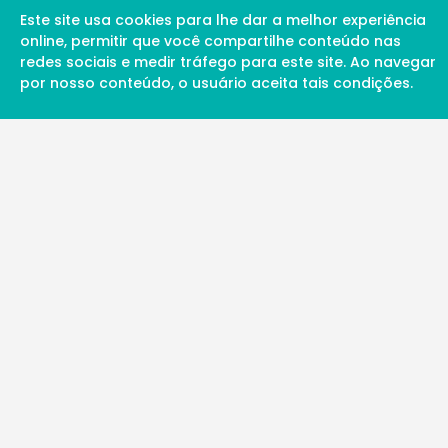
Este site usa cookies para lhe dar a melhor experiência
online, permitir que você compartilhe conteúdo nas
redes sociais e medir tráfego para este site. Ao navegar
por nosso conteúdo, o usuário aceita tais condições.
A Soul Science proporciona uma rede inte
profissionais da ciência qualificados para 
além de proporcionar suporte digital de ex