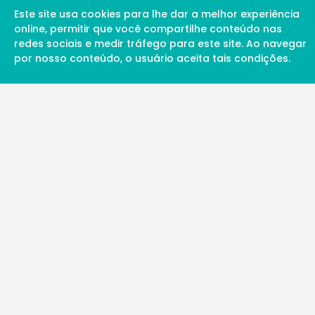
Este site usa cookies para lhe dar a melhor experiência
online, permitir que você compartilhe conteúdo nas
redes sociais e medir tráfego para este site. Ao navegar
por nosso conteúdo, o usuário aceita tais condições.
A Soul Science proporciona uma rede inte
profissionais da ciência qualificados para 
além de proporcionar suporte digital de ex