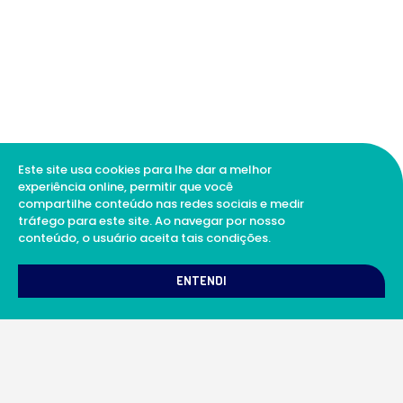
Este site usa cookies para lhe dar a melhor
experiência online, permitir que você
compartilhe conteúdo nas redes sociais e medir
tráfego para este site. Ao navegar por nosso
conteúdo, o usuário aceita tais condições.
1
Como podemos te ajudar?
ENTENDI