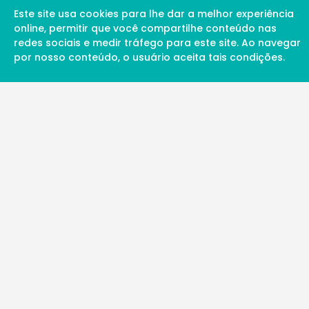
Este site usa cookies para lhe dar a melhor experiência
online, permitir que você compartilhe conteúdo nas
redes sociais e medir tráfego para este site. Ao navegar
por nosso conteúdo, o usuário aceita tais condições.
A Soul Science proporciona uma rede inte
profissionais da ciência qualificados para 
além de proporcionar suporte digital de ex