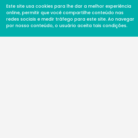
Este site usa cookies para lhe dar a melhor experiência
online, permitir que você compartilhe conteúdo nas
redes sociais e medir tráfego para este site. Ao navegar
por nosso conteúdo, o usuário aceita tais condições.
A Soul Science proporciona uma rede inte
profissionais da ciência qualificados para 
além de proporcionar suporte digital de ex