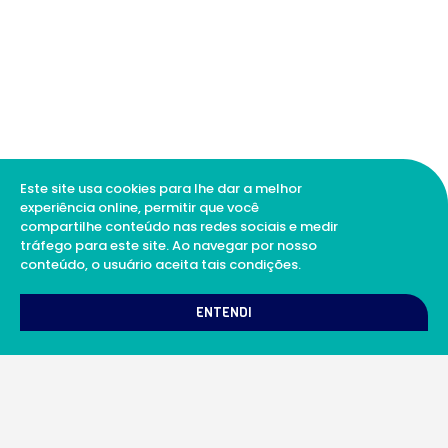
Este site usa cookies para lhe dar a melhor
experiência online, permitir que você
compartilhe conteúdo nas redes sociais e medir
tráfego para este site. Ao navegar por nosso
conteúdo, o usuário aceita tais condições.
1
Como podemos te ajudar?
ENTENDI