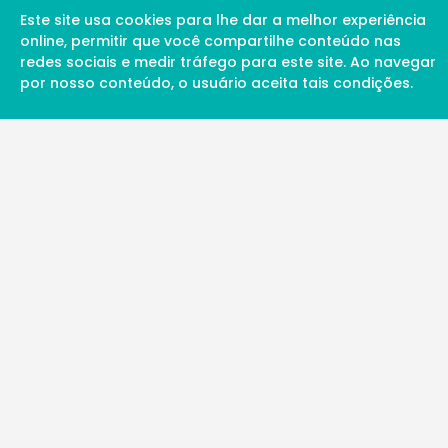
Este site usa cookies para lhe dar a melhor experiência
online, permitir que você compartilhe conteúdo nas
redes sociais e medir tráfego para este site. Ao navegar
por nosso conteúdo, o usuário aceita tais condições.
A Soul Science proporciona uma rede inte
profissionais da ciência qualificados para 
além de proporcionar suporte digital de ex