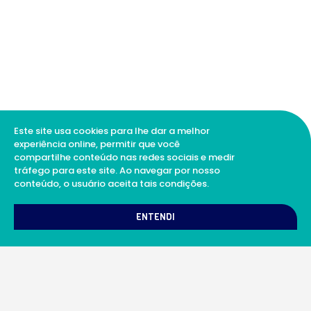
Este site usa cookies para lhe dar a melhor
experiência online, permitir que você
compartilhe conteúdo nas redes sociais e medir
tráfego para este site. Ao navegar por nosso
conteúdo, o usuário aceita tais condições.
1
Como podemos te ajudar?
ENTENDI