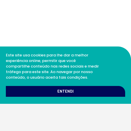
Este site usa cookies para lhe dar a melhor
experiência online, permitir que você
compartilhe conteúdo nas redes sociais e medir
tráfego para este site. Ao navegar por nosso
conteúdo, o usuário aceita tais condições.
1
Como podemos te ajudar?
ENTENDI