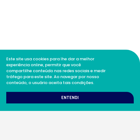
Este site usa cookies para lhe dar a melhor
experiência online, permitir que você
compartilhe conteúdo nas redes sociais e medir
tráfego para este site. Ao navegar por nosso
conteúdo, o usuário aceita tais condições.
1
Como podemos te ajudar?
ENTENDI