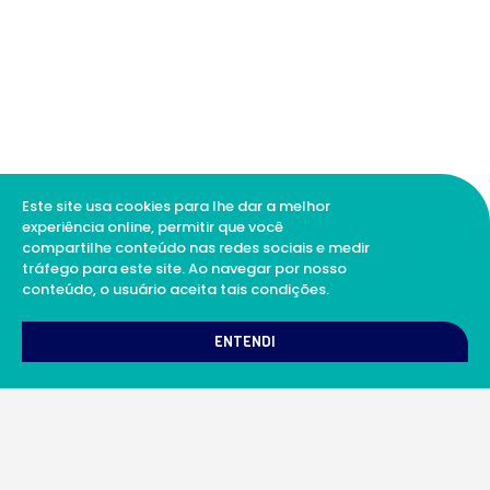
Este site usa cookies para lhe dar a melhor
experiência online, permitir que você
compartilhe conteúdo nas redes sociais e medir
tráfego para este site. Ao navegar por nosso
conteúdo, o usuário aceita tais condições.
1
Como podemos te ajudar?
ENTENDI