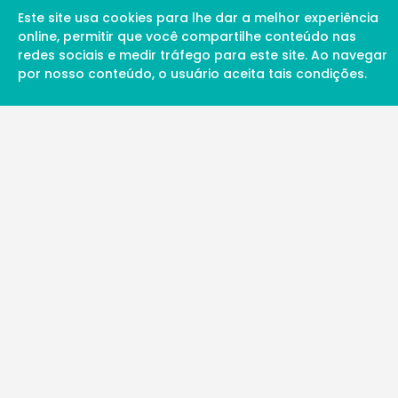
Este site usa cookies para lhe dar a melhor experiência
online, permitir que você compartilhe conteúdo nas
redes sociais e medir tráfego para este site. Ao navegar
por nosso conteúdo, o usuário aceita tais condições.
A Soul Science proporciona uma rede inte
profissionais da ciência qualificados para 
além de proporcionar suporte digital de ex