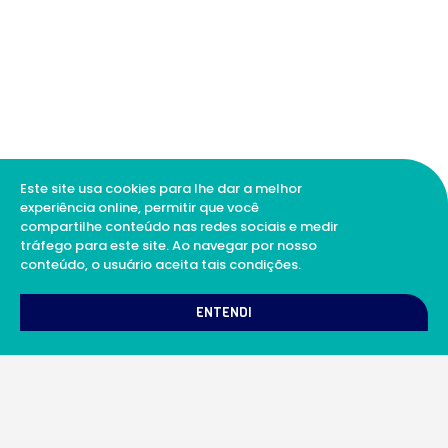
Este site usa cookies para lhe dar a melhor
experiência online, permitir que você
compartilhe conteúdo nas redes sociais e medir
tráfego para este site. Ao navegar por nosso
conteúdo, o usuário aceita tais condições.
1
Como podemos te ajudar?
ENTENDI