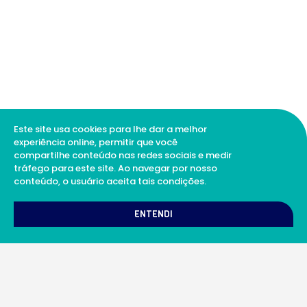
Este site usa cookies para lhe dar a melhor
experiência online, permitir que você
compartilhe conteúdo nas redes sociais e medir
tráfego para este site. Ao navegar por nosso
conteúdo, o usuário aceita tais condições.
1
Como podemos te ajudar?
ENTENDI