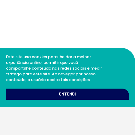
Este site usa cookies para lhe dar a melhor
experiência online, permitir que você
compartilhe conteúdo nas redes sociais e medir
tráfego para este site. Ao navegar por nosso
conteúdo, o usuário aceita tais condições.
1
Como podemos te ajudar?
ENTENDI