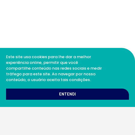
Este site usa cookies para lhe dar a melhor
experiência online, permitir que você
compartilhe conteúdo nas redes sociais e medir
tráfego para este site. Ao navegar por nosso
conteúdo, o usuário aceita tais condições.
1
Como podemos te ajudar?
ENTENDI