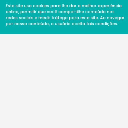
Este site usa cookies para lhe dar a melhor experiência
online, permitir que você compartilhe conteúdo nas
redes sociais e medir tráfego para este site. Ao navegar
por nosso conteúdo, o usuário aceita tais condições.
A Soul Science proporciona uma rede inte
profissionais da ciência qualificados para 
além de proporcionar suporte digital de ex