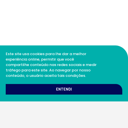
Este site usa cookies para lhe dar a melhor
experiência online, permitir que você
compartilhe conteúdo nas redes sociais e medir
tráfego para este site. Ao navegar por nosso
conteúdo, o usuário aceita tais condições.
1
Como podemos te ajudar?
ENTENDI