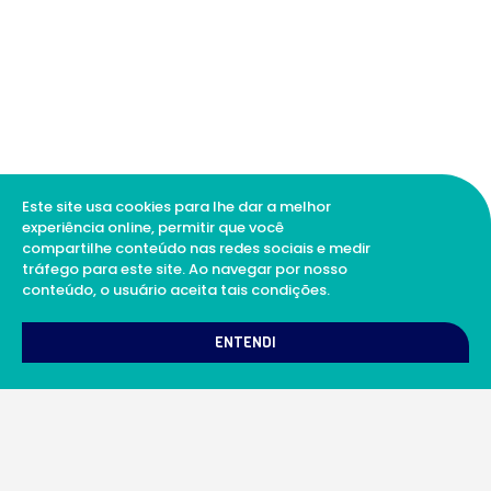
Este site usa cookies para lhe dar a melhor
experiência online, permitir que você
compartilhe conteúdo nas redes sociais e medir
tráfego para este site. Ao navegar por nosso
conteúdo, o usuário aceita tais condições.
1
Como podemos te ajudar?
ENTENDI