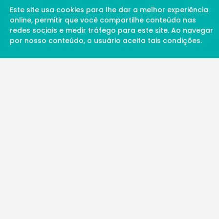
Este site usa cookies para lhe dar a melhor experiência
online, permitir que você compartilhe conteúdo nas
redes sociais e medir tráfego para este site. Ao navegar
por nosso conteúdo, o usuário aceita tais condições.
A Soul Science proporciona uma rede inte
profissionais da ciência qualificados para 
além de proporcionar suporte digital de ex