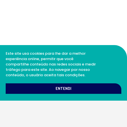
Este site usa cookies para lhe dar a melhor
experiência online, permitir que você
compartilhe conteúdo nas redes sociais e medir
tráfego para este site. Ao navegar por nosso
conteúdo, o usuário aceita tais condições.
1
Como podemos te ajudar?
ENTENDI